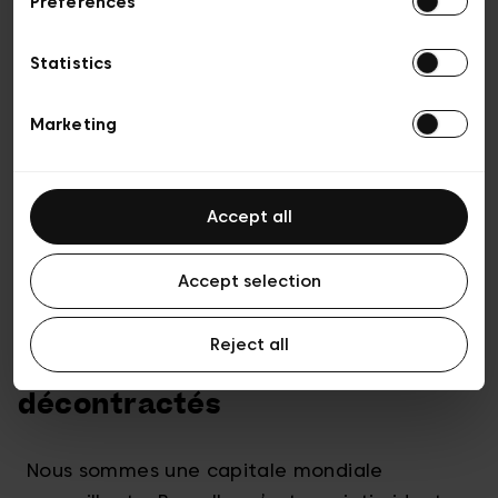
Preferences
Statistics
Marketing
Accept all
Accept selection
Reject all
Nous sommes accessibles et
décontractés
Nous sommes une capitale mondiale