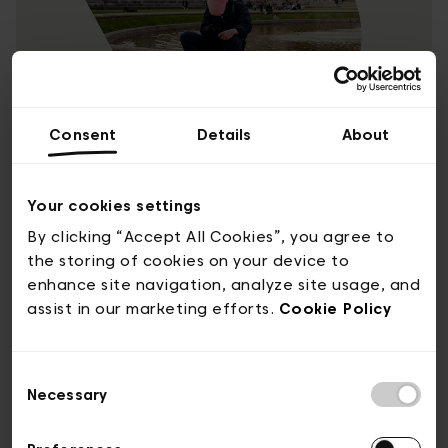
Consent
Details
About
Bruxelles est à la fois non-
Your cookies settings
conformiste, enjouée, et
By clicking “Accept All Cookies”, you agree to
rebelle
the storing of cookies on your device to
enhance site navigation, analyze site usage, and
Nous sommes une ville à la fois organisée et
assist in our marketing efforts.
Cookie Policy
chaotique, et toujours souriante. Si on
enfreint les règles, c’est pour ouvrir de
Consent
nouvelles voies. Nous ne suivons pas les
Necessary
Selection
traces des autres, mais nous ne nous
prenons pas trop au sérieux non plus.